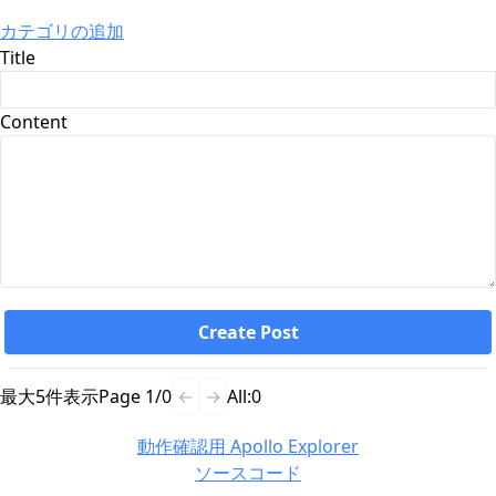
カテゴリの追加
Title
Content
Create Post
最大5件表示
Page
1
/
0
←
→
All:
0
動作確認用 Apollo Explorer
ソースコード